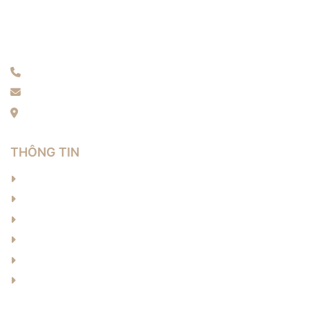
Điện thoại: 0389796426
Email: langnon.artdesign@gmail.com
Địa chỉ: Thôn Xuân Long, Xuân Mai, Hà Nội
THÔNG TIN
Về chúng tôi
Sản phẩm
Tin tức
Liên hệ
Cơ hội việc làm
Câu hỏi thường gặp