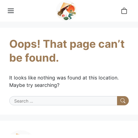
Skip
0
to
Menu
content
Oops! That page can’t
be found.
It looks like nothing was found at this location.
Maybe try searching?
Search
for: