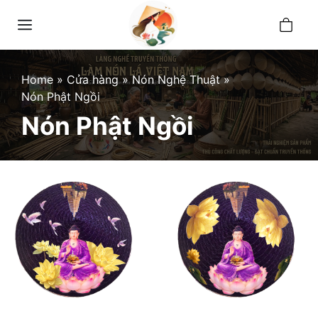
Skip
0
to
Menu
content
Home
»
Cửa hàng
»
Nón Nghệ Thuật
»
Nón Phật Ngồi
Nón Phật Ngồi