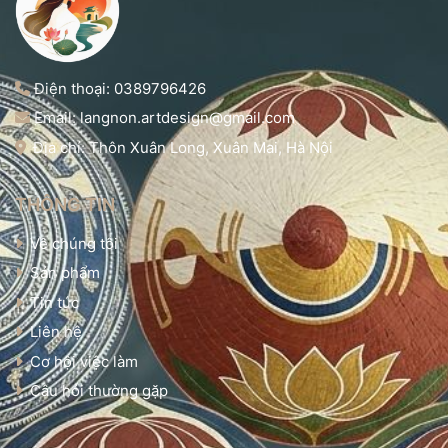
Điện thoại: 0389796426
Email: langnon.artdesign@gmail.com
Địa chỉ: Thôn Xuân Long, Xuân Mai, Hà Nội
THÔNG TIN
Về chúng tôi
Sản phẩm
Tin tức
Liên hệ
Cơ hội việc làm
Câu hỏi thường gặp