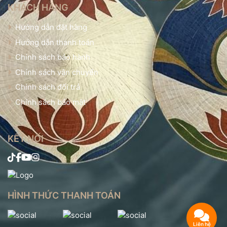
KHÁCH HÀNG
Hướng dẫn đặt hàng
Hướng dẫn thanh toán
Chính sách bảo hành
Chính sách vận chuyển
Chính sách đổi trả
Chính sách bảo mật
KẾT NỐI
HÌNH THỨC THANH TOÁN
Liên hệ