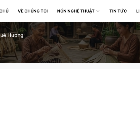
 CHỦ
VỀ CHÚNG TÔI
NÓN NGHỆ THUẬT
TIN TỨC
L
uê Hương