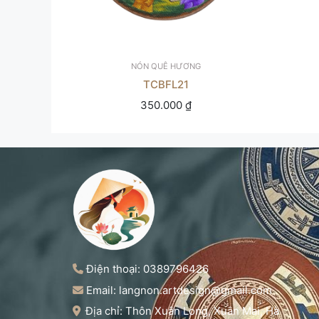
NÓN QUÊ HƯƠNG
TCBFL21
350.000
₫
Điện thoại: 0389796426
Email: langnon.artdesign@gmail.com
Địa chỉ: Thôn Xuân Long, Xuân Mai, Hà