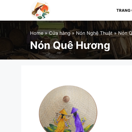
Skip
to
TRANG
content
Home
»
Cửa hàng
»
Nón Nghệ Thuật
»
Nón Q
Nón Quê Hương