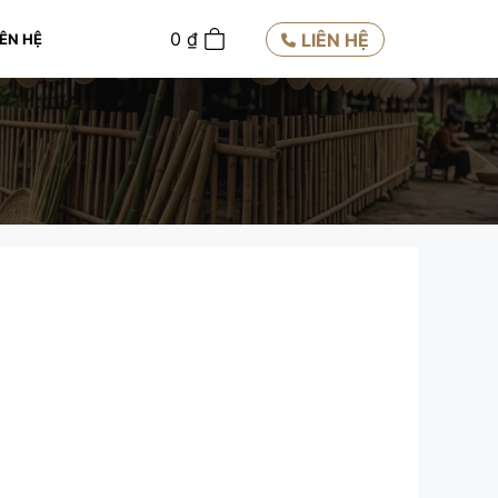
0
0
₫
LIÊN HỆ
IÊN HỆ