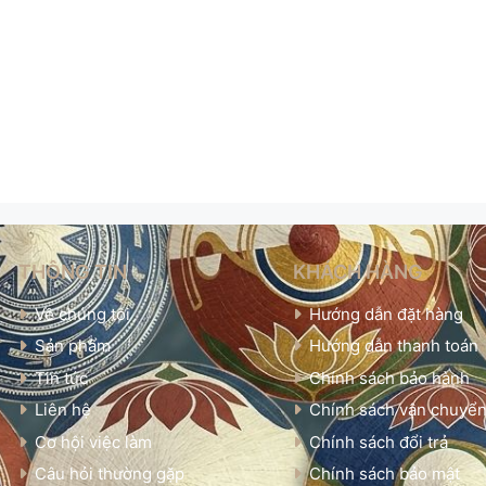
THÔNG TIN
KHÁCH HÀNG
Về chúng tôi
Hướng dẫn đặt hàng
Sản phẩm
Hướng dẫn thanh toán
Tin tức
Chính sách bảo hành
Liên hệ
Chính sách vận chuyể
Cơ hội việc làm
Chính sách đổi trả
Câu hỏi thường gặp
Chính sách bảo mật