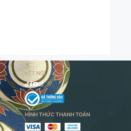
KẾT NỐI
n
HÌNH THỨC THANH TOÁN