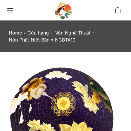
Skip
0
to
Menu
content
Home
»
Cửa hàng
»
Nón Nghệ Thuật
»
Nón Phật Niết Bàn
»
NCBTA10