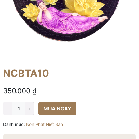
NCBTA10
350.000
₫
MUA NGAY
-
+
NCBTA10
số
Danh mục:
Nón Phật Niết Bàn
lượng