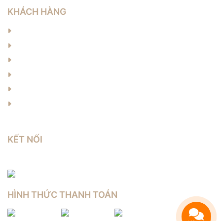
KHÁCH HÀNG
Hướng dẫn đặt hàng
Hướng dẫn thanh toán
Chính sách bảo hành
Chính sách vận chuyển
Chính sách đổi trả
Chính sách bảo mật
KẾT NỐI
HÌNH THỨC THANH TOÁN