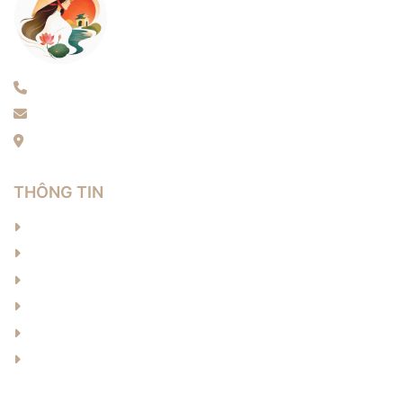
Điện thoại: 0389796426
Email: langnon.artdesign@gmail.com
Địa chỉ: Thôn Xuân Long, Xuân Mai, Hà Nội
THÔNG TIN
Về chúng tôi
Sản phẩm
Tin tức
Liên hệ
Cơ hội việc làm
Câu hỏi thường gặp