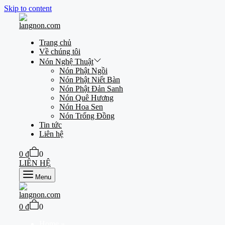
Skip to content
Trang chủ
Về chúng tôi
Nón Nghệ Thuật
Nón Phật Ngồi
Nón Phật Niết Bàn
Nón Phật Đản Sanh
Nón Quê Hương
Nón Hoa Sen
Nón Trống Đồng
Tin tức
Liên hệ
0
₫
0
LIÊN HỆ
Menu
0
₫
0
Home
»