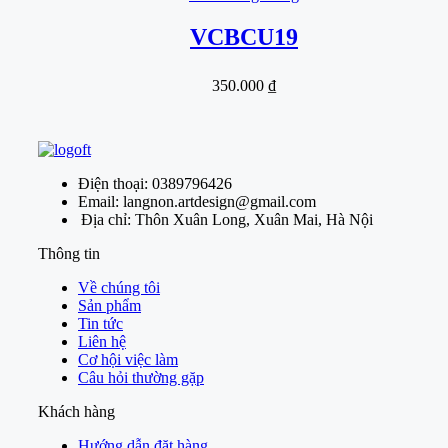
VCBCU19
350.000
₫
Điện thoại: 0389796426
Email: langnon.artdesign@gmail.com
Địa chỉ: Thôn Xuân Long, Xuân Mai, Hà Nội
Thông tin
Về chúng tôi
Sản phẩm
Tin tức
Liên hệ
Cơ hội việc làm
Câu hỏi thường gặp
Khách hàng
Hướng dẫn đặt hàng