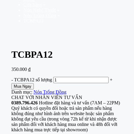
Cửa hàng
»
Nón Nghệ Thuật
»
Nón Trống Đồng
»
TCBPA12
TCBPA12
350.000
₫
-
TCBPA12 số lượng
+
Mua Ngay
Danh mục:
Nón Trống Đồng
CHAT VỚI NHÂN VIÊN TƯ VẤN
0389.796.426
Hotline đặt hàng và tư vấn (7AM – 22PM)
Quý khách có quyền đổi hoặc trả sản phẩm nếu hàng
không đúng như hình ảnh trên website hoặc sản phẩm
không đạt yêu cầu (trong vòng 72h kể từ khi nhận được
sản phẩm đối với khách hàng mua online và 48h đối với
khách hàng mua trực tiếp tại showroom)