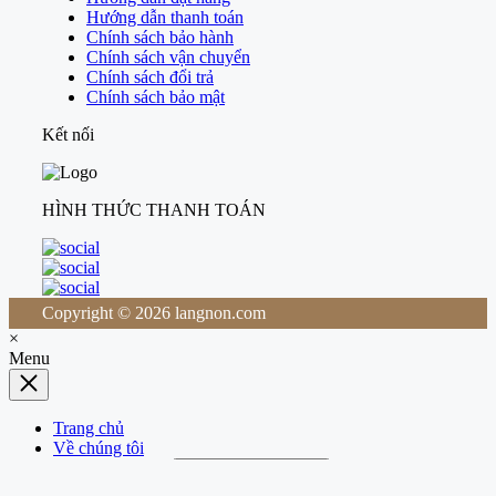
Hướng dẫn thanh toán
Chính sách bảo hành
Chính sách vận chuyển
Chính sách đổi trả
Chính sách bảo mật
Kết nối
HÌNH THỨC THANH TOÁN
Copyright © 2026 langnon.com
×
Menu
Trang chủ
Về chúng tôi
Nón Nghệ Thuật
Expand / Collapse