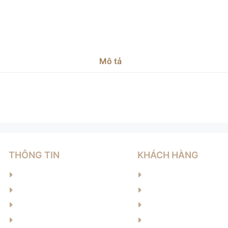
Mô tả
THÔNG TIN
KHÁCH HÀNG
Về chúng tôi
Hướng dẫn đặt hàng
Sản phẩm
Hướng dẫn thanh toán
Tin tức
Chính sách bảo hành
Liên hệ
Chính sách vận chuyể