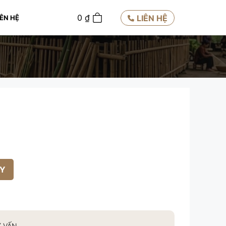
0
0
₫
LIÊN HỆ
IÊN HỆ
Y
Ư VẤN