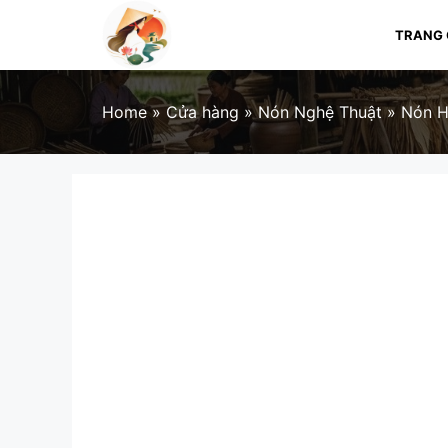
Skip
to
TRANG
content
Home
»
Cửa hàng
»
Nón Nghệ Thuật
»
Nón H