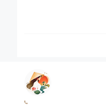
Điện thoại: 0389796426