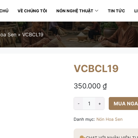
 CHỦ
VỀ CHÚNG TÔI
NÓN NGHỆ THUẬT
TIN TỨC
L
oa Sen
»
VCBCL19
VCBCL19
350.000
₫
MUA NGA
-
+
VCBCL19
số
Danh mục:
Nón Hoa Sen
lượng
CHAT VỚI NHÂN VIÊN T