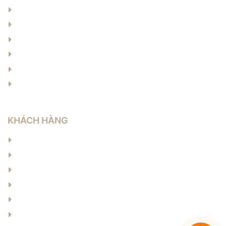
Về chúng tôi
Sản phẩm
Tin tức
Liên hệ
Cơ hội việc làm
Câu hỏi thường gặp
KHÁCH HÀNG
Hướng dẫn đặt hàng
Hướng dẫn thanh toán
Chính sách bảo hành
Chính sách vận chuyển
Chính sách đổi trả
Chính sách bảo mật