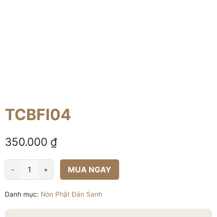
TCBFI04
350.000
₫
MUA NGAY
-
+
TCBFI04
số
Danh mục:
Nón Phật Đản Sanh
lượng