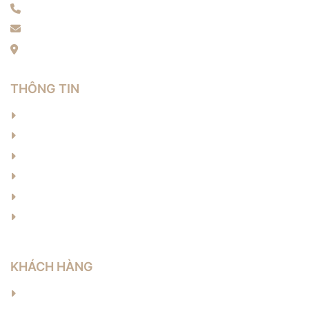
Điện thoại: 0389796426
Email: langnon.artdesign@gmail.com
Địa chỉ: Thôn Xuân Long, Xuân Mai, Hà Nội
THÔNG TIN
Về chúng tôi
Sản phẩm
Tin tức
Liên hệ
Cơ hội việc làm
Câu hỏi thường gặp
KHÁCH HÀNG
Hướng dẫn đặt hàng