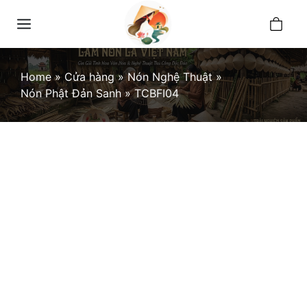
Skip
0
to
Menu
content
Home
»
Cửa hàng
»
Nón Nghệ Thuật
»
Nón Phật Đản Sanh
»
TCBFI04